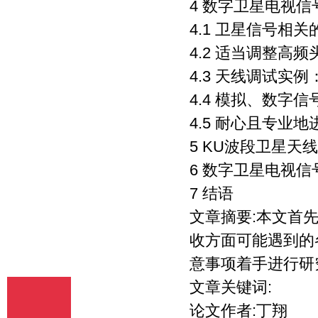
4 数字卫星电视
释、编辑，以及出版、许可其他媒体、网
站及单位转载、摘编、播放、录制、翻
4.1 卫星信号相
译、注释、编辑、改编、摄制。 6、 第5
4.2 适当调整高
条所述之网络是指通过我刊官网。 7、 投
稿人委托我刊声明，未经我方许可，任何
4.3 天线调试实
网站、媒体、组织不得转载、摘编其作
品。
4.4 模拟、数字
4.5 耐心且专业
5 KU波段卫星天
6 数字卫星电视
7 结语
文章摘要:本文首
收方面可能遇到的
意事项着手进行研
文章关键词:
论文作者:丁翔