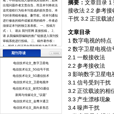
规，不得侵犯他人版权或其他权利，如果
摘要：
文章目录 1
出现问题作者文责自负，而且本刊将依法
接收法 2.2 参考
追究侵权行为给本刊造成的损失责任。本
刊对录用稿有修改、删节权。经本刊通知
干扰 3.2 正弦载
进行修改的稿件或被采用的稿件，作者必
须保证本刊的独立发表权。 一、投稿方
式： 1、 请从 我刊官网 直接投稿 。 2、
文章目录
请 从我编辑部编辑的推广链接进入我刊投
1 数字电视的特点
审稿系统进行投稿。 二、稿件著作权：
1、 投稿人保证其向我刊所投之作品是其
2 数字卫星电视
本人或与他人合作创作之成果，或对所投
期刊导读
2.1 一般接收法
作品拥有合法的著作权，无第三人对其作
品提出可成立之权利主张。 2、 投稿人保
电信技术论文_数字卫星电
2.2 参考接收法
证向我刊所投之稿件，尚未在任何媒体上
电信技术论文_5G信号干扰
发表。 3、 投稿人保证其作品不含有违反
3 影响数字卫星
电信技术论文_5G通信技术
宪法、法律及损害社会公共利益之内容。
3.1 信号受到干扰
4、 投稿人向我刊所投之作品不得同时向
电信技术论文_卫星电视伴
第三方投送，即不允许一稿多投。 5、 投
电信技术论文_探究5G通信
3.2 正弦载波的相
稿人授予我刊享有作品专有使用权的方式
新闻与传媒论文_“议题”
包括但不限于：通过网络向公众传播、复
3.3 产生漂移现象
电信技术论文_金鹰卡通卫
制、摘编、表演、播放、展览、发行、摄
3.4 噪声干扰
制电影、电视、录像制品、录制录音制
电信技术论文_面向多形态
品、制作数字化制品、改编、翻译、注