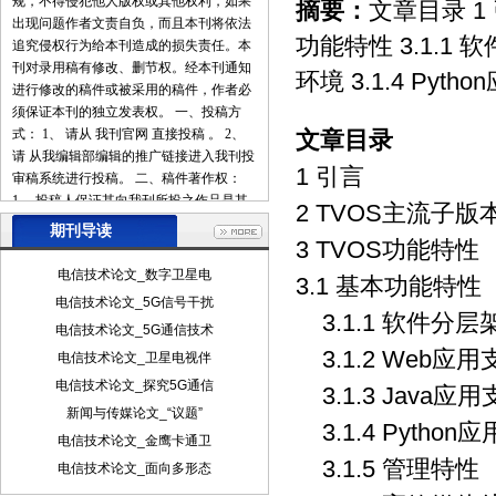
规，不得侵犯他人版权或其他权利，如果
摘要：
文章目录 1 
出现问题作者文责自负，而且本刊将依法
功能特性 3.1.1 软
追究侵权行为给本刊造成的损失责任。本
刊对录用稿有修改、删节权。经本刊通知
环境 3.1.4 Pyt
进行修改的稿件或被采用的稿件，作者必
须保证本刊的独立发表权。 一、投稿方
式： 1、 请从 我刊官网 直接投稿 。 2、
文章目录
请 从我编辑部编辑的推广链接进入我刊投
1 引言
审稿系统进行投稿。 二、稿件著作权：
1、 投稿人保证其向我刊所投之作品是其
2 TVOS主流子版
本人或与他人合作创作之成果，或对所投
期刊导读
3 TVOS功能特性
作品拥有合法的著作权，无第三人对其作
品提出可成立之权利主张。 2、 投稿人保
电信技术论文_数字卫星电
3.1 基本功能特性
证向我刊所投之稿件，尚未在任何媒体上
电信技术论文_5G信号干扰
发表。 3、 投稿人保证其作品不含有违反
3.1.1 软件分层
电信技术论文_5G通信技术
宪法、法律及损害社会公共利益之内容。
3.1.2 Web应
4、 投稿人向我刊所投之作品不得同时向
电信技术论文_卫星电视伴
第三方投送，即不允许一稿多投。 5、 投
电信技术论文_探究5G通信
3.1.3 Java应
稿人授予我刊享有作品专有使用权的方式
新闻与传媒论文_“议题”
包括但不限于：通过网络向公众传播、复
3.1.4 Pytho
电信技术论文_金鹰卡通卫
制、摘编、表演、播放、展览、发行、摄
3.1.5 管理特性
制电影、电视、录像制品、录制录音制
电信技术论文_面向多形态
品、制作数字化制品、改编、翻译、注